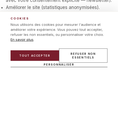
avec votre consentement explicite — newsletter).
Améliorer le site (statistiques anonymisées).
4. BASE LÉGALE
COOKIES
Nous utilisons des cookies pour mesurer l'audience et
Selon la finalité : exécution d’un contrat,
améliorer votre expérience. Vous pouvez tout accepter,
consentement (newsletter, cookies non
refuser les non essentiels, ou personnaliser votre choix.
En savoir plus
.
essentiels), respect d’une obligation légale
(comptabilité), ou intérêt légitime (sécurité du
REFUSER NON
site, prévention de la fraude).
TOUT ACCEPTER
ESSENTIELS
PERSONNALISER
5. DESTINATAIRES
Vos données peuvent être communiquées, dans
la limite de leurs missions respectives, à :
ADEPP CONTROL (collaborateurs habilités).
Hostinger International Ltd. (hébergement, UE —
Chypre).
Brevo (envoi d’emails transactionnels et